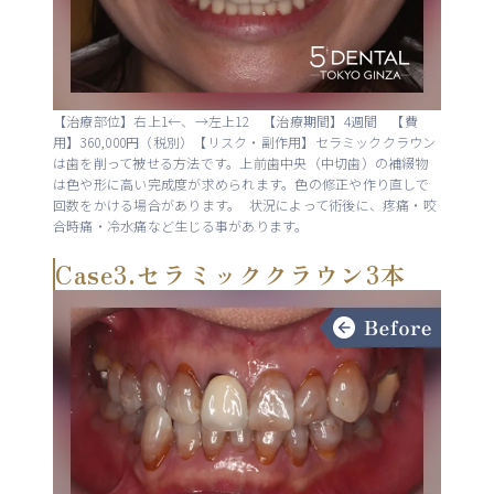
【治療部位】右上1←、→左上12 【治療期間】4週間 【費
用】360,000円（税別）【リスク・副作用】セラミッククラウン
は歯を削って被せる方法です。上前歯中央（中切歯）の補綴物
は色や形に高い完成度が求められます。色の修正や作り直しで
回数をかける場合があります。 状況によって術後に、疼痛・咬
合時痛・冷水痛など生じる事があります。
Case3.セラミッククラウン3本