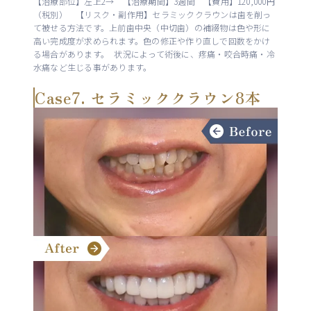
【治療部位】左上2→ 【治療期間】3週間 【費用】120,000円
（税別） 【リスク・副作用】セラミッククラウンは歯を削っ
て被せる方法です。上前歯中央（中切歯）の補綴物は色や形に
高い完成度が求められます。色の修正や作り直しで回数をかけ
る場合があります。 状況によって術後に、疼痛・咬合時痛・冷
水痛など生じる事があります。
Case7. セラミッククラウン8本