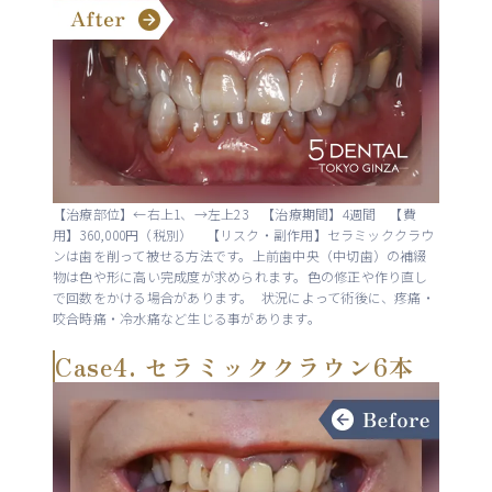
【治療部位】←右上1、→左上23 【治療期間】4週間 【費
用】360,000円（税別） 【リスク・副作用】セラミッククラウ
ンは歯を削って被せる方法です。上前歯中央（中切歯）の補綴
物は色や形に高い完成度が求められます。色の修正や作り直し
で回数をかける場合があります。 状況によって術後に、疼痛・
咬合時痛・冷水痛など生じる事があります。
Case4. セラミッククラウン6本