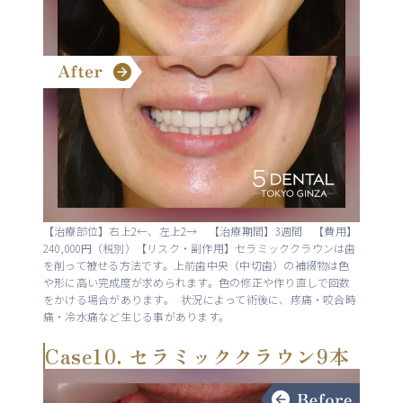
【治療部位】右上2←、左上2→ 【治療期間】3週間 【費用】
240,000円（税別）【リスク・副作用】セラミッククラウンは歯
を削って被せる方法です。上前歯中央（中切歯）の補綴物は色
や形に高い完成度が求められます。色の修正や作り直しで回数
をかける場合があります。 状況によって術後に、疼痛・咬合時
痛・冷水痛など生じる事があります。
Case10. セラミッククラウン9本