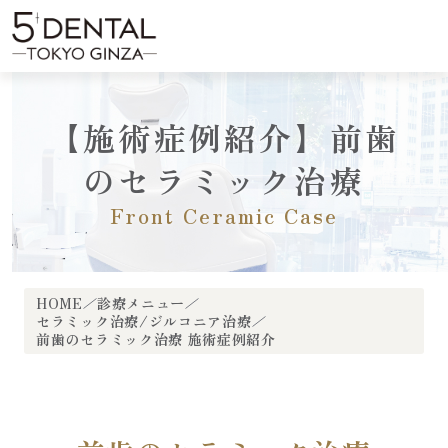
内
容
menu
を
ス
キ
【施術症例紹介】前歯
ッ
プ
のセラミック治療
Front Ceramic Case
HOME
診療メニュー
セラミック治療/ジルコニア治療
前歯のセラミック治療 施術症例紹介