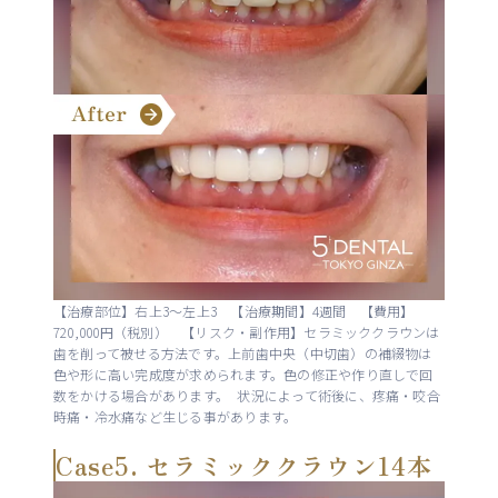
【治療部位】右上3〜左上3 【治療期間】4週間 【費用】
720,000円（税別） 【リスク・副作用】セラミッククラウンは
歯を削って被せる方法です。上前歯中央（中切歯）の補綴物は
色や形に高い完成度が求められます。色の修正や作り直しで回
数をかける場合があります。 状況によって術後に、疼痛・咬合
時痛・冷水痛など生じる事があります。
Case5. セラミッククラウン14本