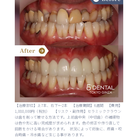
【治療部位】上7本、右下←2本 【治療期間】6週間 【費用】
1,080,000円（税別） 【リスク・副作用】セラミッククラウン
は歯を削って被せる方法です。上前歯中央（中切歯）の補綴物
は色や形に高い完成度が求められます。色の修正や作り直しで
回数をかける場合があります。 状況によって術後に、疼痛・咬
合時痛・冷水痛など生じる事があります。