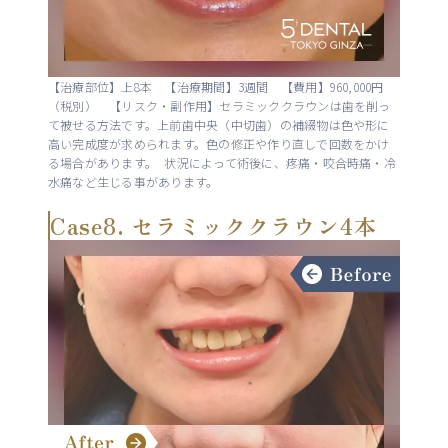
【治療部位】上8本 【治療期間】3週間 【費用】960,000円
（税別） 【リスク・副作用】セラミッククラウンは歯を削っ
て被せる方法です。上前歯中央（中切歯）の補綴物は色や形に
高い完成度が求められます。色の修正や作り直しで回数をかけ
る場合があります。 状況によって術後に、疼痛・咬合時痛・冷
水痛など生じる事があります。
Case8. セラミッククラウン4本