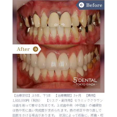
【治療部位】上9本、下5本 【治療期間】3ヶ月 【費用】
1,680,000円（税別） 【リスク・副作用】セラミッククラウン
は歯を削って被せる方法です。上前歯中央（中切歯）の補綴物
は色や形に高い完成度が求められます。色の修正や作り直しで
回数をかける場合があります。 状況によって術後に、疼痛・咬