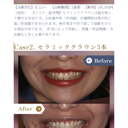
【治療部位】右上2← 【治療期間】2週間 【費用】160,000円
（税別） 【リスク・副作用】セラミッククラウンは歯を削っ
て被せる方法です。上前歯中央（中切歯）の補綴物は色や形に
高い完成度が求められます。色の修正や作り直しで回数をかけ
る場合があります。 状況によって術後に、疼痛・咬合時痛・冷
水痛など生じる事があります。
Case2. セラミッククラウン3本