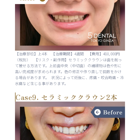
【治療部位】上4本 【治療期間】4週間 【費用】480,000円
（税別） 【リスク・副作用】セラミッククラウンは歯を削っ
て被せる方法です。上前歯中央（中切歯）の補綴物は色や形に
高い完成度が求められます。色の修正や作り直しで回数をかけ
る場合があります。 状況によって術後に、疼痛・咬合時痛・冷
水痛など生じる事があります。
Case9. セラミッククラウン2本