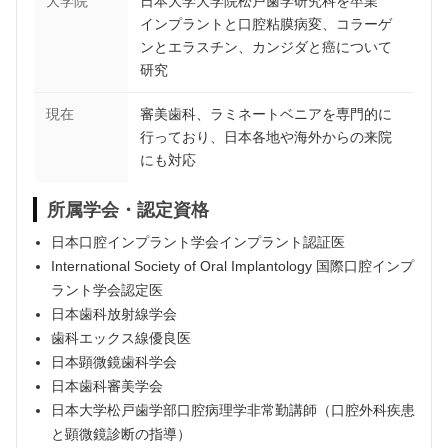
大学院
日本大学大学院松戸歯学研究科を卒業
インプラントと口腔粘膜病変、コラーゲ
ンとエラスチン、カンジダと癌について
研究
現在
審美歯科、ラミネートベニアを専門的に
行っており、日本各地や海外からの来院
にも対応
所属学会・認定資格
日本口腔インプラント学会インプラント認証医
International Society of Oral Implantology 国際口腔インプ
ラント学会認定医
日本歯科放射線学会
歯科エックス線優良医
日本顕微鏡歯科学会
日本歯科審美学会
日本大学松戸歯学部口腔病理学非常勤講師（口腔外科疾患
と顕微鏡診断の指導）