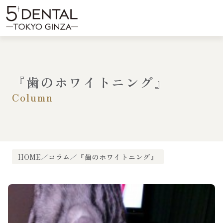
内
容
menu
を
ス
キ
ッ
プ
『歯のホワイトニング』
Column
HOME
コラム
『歯のホワイトニング』