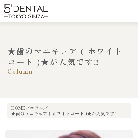
内
容
menu
を
ス
キ
ッ
プ
★歯のマニキュア ( ホワイト
コート )★が人気です‼
Column
HOME
コラム
★歯のマニキュア ( ホワイトコート )★が人気です‼