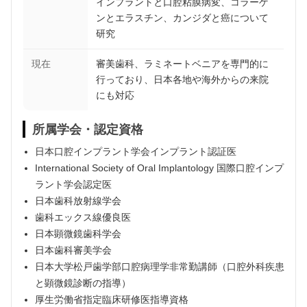
インプラントと口腔粘膜病変、コラーゲ
ンとエラスチン、カンジダと癌について
研究
現在
審美歯科、ラミネートベニアを専門的に
行っており、日本各地や海外からの来院
にも対応
所属学会・認定資格
日本口腔インプラント学会インプラント認証医
International Society of Oral Implantology 国際口腔インプ
ラント学会認定医
日本歯科放射線学会
歯科エックス線優良医
日本顕微鏡歯科学会
日本歯科審美学会
日本大学松戸歯学部口腔病理学非常勤講師（口腔外科疾患
と顕微鏡診断の指導）
厚生労働省指定臨床研修医指導資格