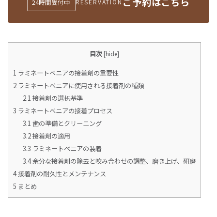
ご予約はこちら
24時間受付中
RESERVATION
目次
[
hide
]
1
ラミネートベニアの接着剤の重要性
2
ラミネートベニアに使用される接着剤の種類
2.1
接着剤の選択基準
3
ラミネートベニアの接着プロセス
3.1
歯の準備とクリーニング
3.2
接着剤の適用
3.3
ラミネートベニアの装着
3.4
余分な接着剤の除去と咬み合わせの調整、磨き上げ、研磨
4
接着剤の耐久性とメンテナンス
5
まとめ