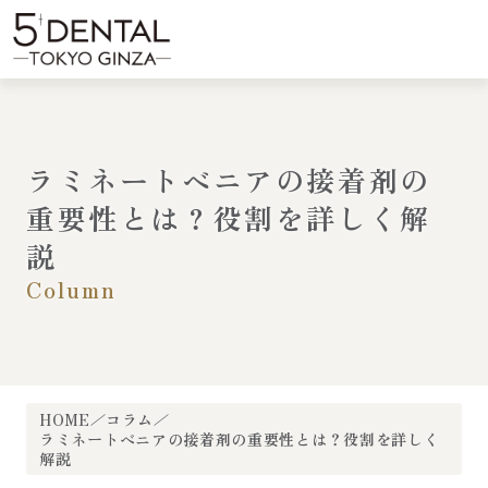
内
容
menu
を
ス
キ
ッ
プ
ラミネートベニアの接着剤の
重要性とは？役割を詳しく解
説
Column
HOME
コラム
ラミネートベニアの接着剤の重要性とは？役割を詳しく
解説