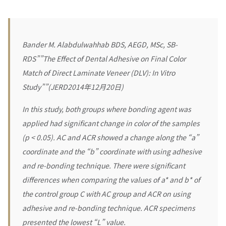
Bander M. Alabdulwahhab BDS, AEGD, MSc, SB-
RDS
””The Effect of Dental Adhesive on Final Color
Match of Direct Laminate Veneer (DLV): In Vitro
Study””(JERD2014年12月20日)
In this study, both groups where bonding agent was
applied had significant change in color of the samples
(p < 0.05). AC and ACR showed a change along the “a”
coordinate and the “b” coordinate with using adhesive
and re-bonding technique. There were significant
differences when comparing the values of a* and b* of
the control group C with AC group and ACR on using
adhesive and re-bonding technique. ACR specimens
presented the lowest “L” value.