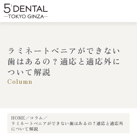
内
容
menu
を
ス
キ
ッ
プ
ラミネートべニアができない
歯はあるの？適応と適応外に
ついて解説
Column
HOME
コラム
ラミネートべニアができない歯はあるの？適応と適応外
について解説