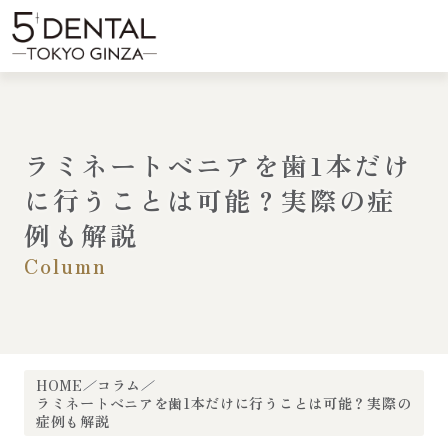
内
容
menu
を
ス
キ
ッ
プ
ラミネートベニアを歯1本だけ
に行うことは可能？実際の症
例も解説
Column
HOME
コラム
ラミネートベニアを歯1本だけに行うことは可能？実際の
症例も解説