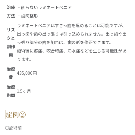
治療
・削らないラミネートべニア
方法
・歯肉整形
ラミネートべニアはすきっ歯を埋めることは可能ですが、
リス
出っ歯や歯の出っ張りは引っ込められません。出っ歯や出
クと
っ張り部分の歯を削れば、歯の形を修正できます。
副作
施術後に疼痛、咬合時痛、冷水痛などを生じる可能性があ
用
ります。
治療
435,000円
費
治療
1.5ヶ月
期間
症例②
〇施術前