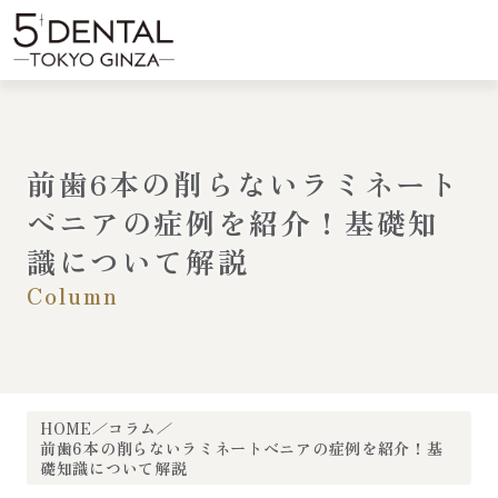
内
容
menu
を
ス
キ
ッ
プ
前歯6本の削らないラミネート
べニアの症例を紹介！基礎知
識について解説
Column
HOME
コラム
前歯6本の削らないラミネートべニアの症例を紹介！基
礎知識について解説