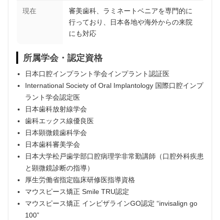
現在
審美歯科、ラミネートベニアを専門的に
行っており、日本各地や海外からの来院
にも対応
所属学会・認定資格
日本口腔インプラント学会インプラント認証医
International Society of Oral Implantology 国際口腔インプ
ラント学会認定医
日本歯科放射線学会
歯科エックス線優良医
日本顕微鏡歯科学会
日本歯科審美学会
日本大学松戸歯学部口腔病理学非常勤講師（口腔外科疾患
と顕微鏡診断の指導）
厚生労働省指定臨床研修医指導資格
マウスピース矯正 Smile TRU認定
マウスピース矯正 インビザラインGO認定 “invisalign go
100”