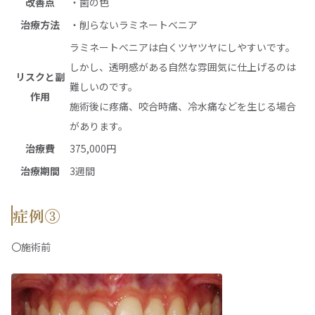
改善点
・歯の色
治療方法
・削らないラミネートべニア
ラミネートべニアは白くツヤツヤにしやすいです。
しかし、透明感がある自然な雰囲気に仕上げるのは
リスクと副
難しいのです。
作用
施術後に疼痛、咬合時痛、冷水痛などを生じる場合
があります。
治療費
375,000円
治療期間
3週間
症例③
〇施術前